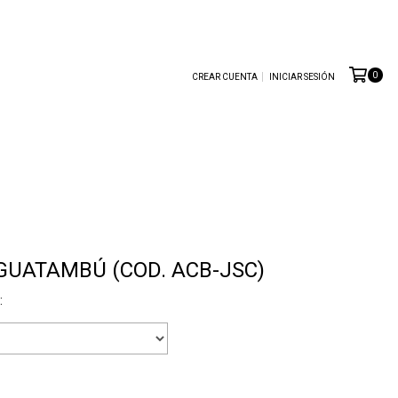
0
CREAR CUENTA
INICIAR SESIÓN
 GUATAMBÚ (COD. ACB-JSC)
: