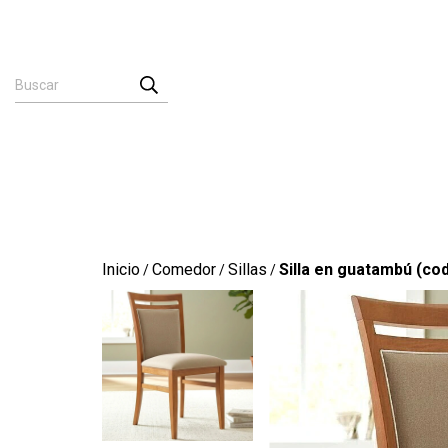
Inicio
Comedor
Sillas
Silla en guatambú (co
/
/
/